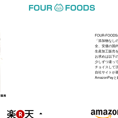
FOUR-FO
「添加物なし
全、安価の国
生産加工販売
お求めは以下
少しずつ違っ
チョイスして
自社サイトが
AmazonP