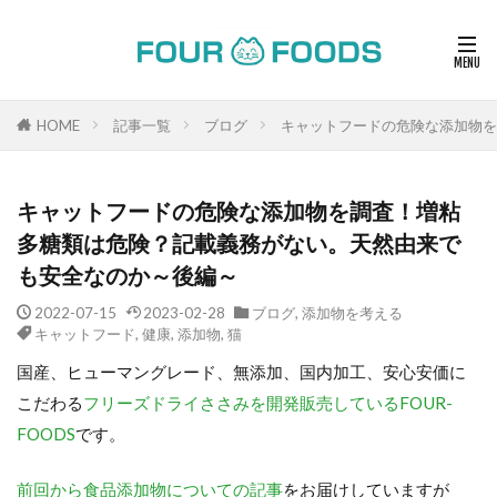
HOME
記事一覧
ブログ
キャットフードの危険な添加物を
キャットフードの危険な添加物を調査！増粘
多糖類は危険？記載義務がない。天然由来で
も安全なのか～後編～
2022-07-15
2023-02-28
ブログ
,
添加物を考える
キャットフード
,
健康
,
添加物
,
猫
国産、ヒューマングレード、無添加、国内加工、安心安価に
こだわる
フリーズドライささみを開発販売しているFOUR-
FOODS
です。
前回から食品添加物についての記事
をお届けしていますが