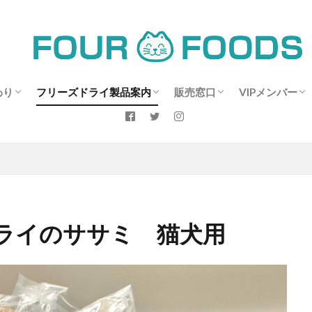
わり
フリーズドライ製品案内
販売窓口
VIPメンバー
ささみへのこだわり
レバー開発に向けて～
商品情報：フリーズドライの鶏レバー
商品情報：フリーズドライのむね肉
商品情報：フリーズドライのササミ
商品情報：ブランド鶏：富士山御殿ど
フリーズドライささみの食し方
お客様の声
よくあるご質問
販売ショップ情報
営業日のご案内
お買い得情報
メンバーサイト
FOUR-VIP専
新規メンバー
ログインペー
用
ンについて～南部和也
り：フリーズドライのプレミアムささみ
ライのササミ 猫犬用