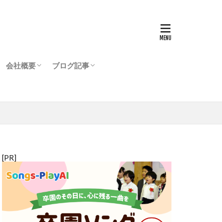
会社概要
ブログ記事
【FOUR-VIP】ご案内
用SNS/GARDEN登場
登録
ジ
会社情報
代表からのご挨拶
運営からのご挨拶
ブログ（連載・コラムなど）
お知らせ
お買い得情報
リンの理解と誤解
添加物を考える
猫との生活
犬と暮らす
メルマガ（過去配信分）
[PR]