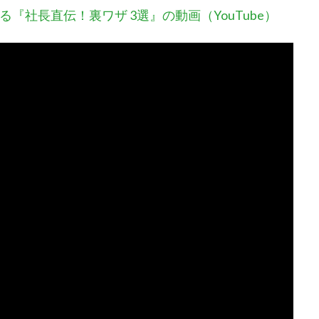
『社長直伝！裏ワザ 3選』の動画（YouTube）