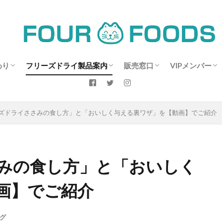
わり
フリーズドライ製品案内
販売窓口
VIPメンバー
ささみへのこだわり
レバー開発に向けて～
商品情報：フリーズドライの鶏レバー
商品情報：フリーズドライのむね肉
商品情報：フリーズドライのササミ
商品情報：ブランド鶏：富士山御殿ど
フリーズドライささみの食し方
お客様の声
よくあるご質問
販売ショップ情報
営業日のご案内
お買い得情報
メンバーサイト
FOUR-VIP専
新規メンバー
ログインペー
ズドライささみの食し方」と「おいしく与える裏ワザ」を【動画】でご紹介
ンについて～南部和也
り：フリーズドライのプレミアムささみ
みの食し方」と「おいしく
画】でご紹介
グ