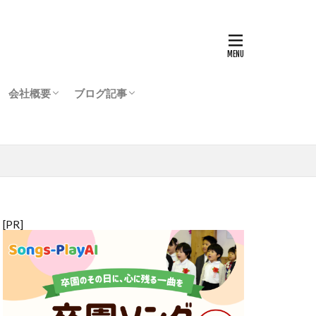
会社概要
ブログ記事
【FOUR-VIP】ご案内
用SNS/GARDEN登場
登録
ジ
会社情報
代表からのご挨拶
運営からのご挨拶
ブログ（連載・コラムなど）
お知らせ
お買い得情報
リンの理解と誤解
添加物を考える
猫との生活
犬と暮らす
メルマガ（過去配信分）
[PR]