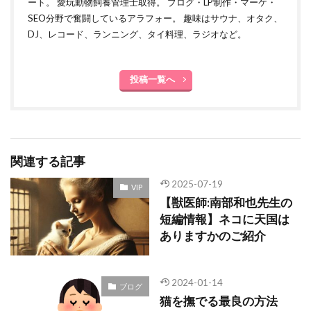
ート。 愛玩動物飼養管理士取得。 ブログ・LP制作・マーケ・
SEO分野で奮闘しているアラフォー。 趣味はサウナ、オタク、
DJ、レコード、ランニング、タイ料理、ラジオなど。
投稿一覧へ
関連する記事
2025-07-19
VIP
【獣医師:南部和也先生の
短編情報】ネコに天国は
ありますかのご紹介
2024-01-14
ブログ
猫を撫でる最良の方法