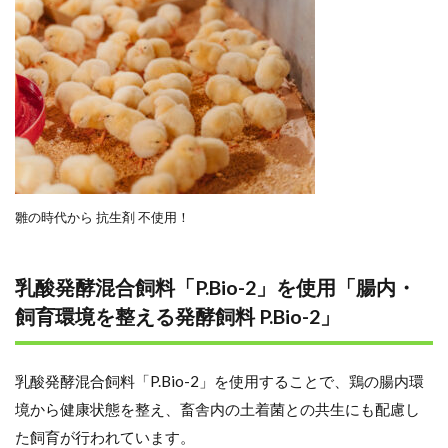
雛の時代から 抗生剤 不使用！
乳酸発酵混合飼料「P.Bio-2」を使用「腸内・
飼育環境を整える発酵飼料 P.Bio-2」
乳酸発酵混合飼料「P.Bio-2」を使用することで、鶏の腸内環
境から健康状態を整え、畜舎内の土着菌との共生にも配慮し
た飼育が行われています。