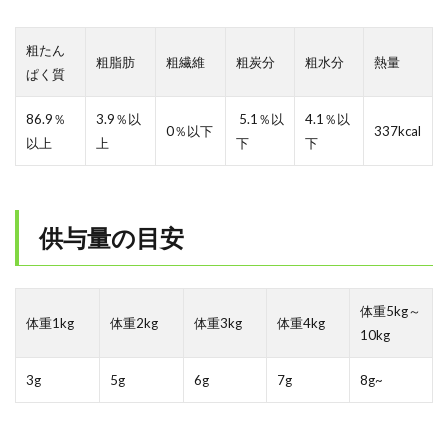
粗たん
粗脂肪
粗繊維
粗炭分
粗水分
熱量
ぱく質
86.9％
3.9％以
5.1％以
4.1％以
0％以下
337kcal
以上
上
下
下
供
与量の目安
体重5kg～
体重1kg
体重2kg
体重3kg
体重4kg
10kg
3g
5g
6g
7g
8g~