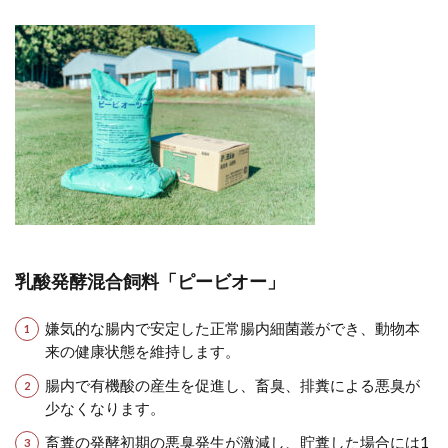
乳酸発酵混合飼料「ピービオー」
嫌気的な腸内で安定した正常腸内細菌叢ができ、動物本
来の健康状態を維持します。
腸内で有機酸の産生を促進し、畜臭、排糞による悪臭が
少なくなります。
畜糞の発酵初期の悪臭発生が激減し、貯糞した場合には1