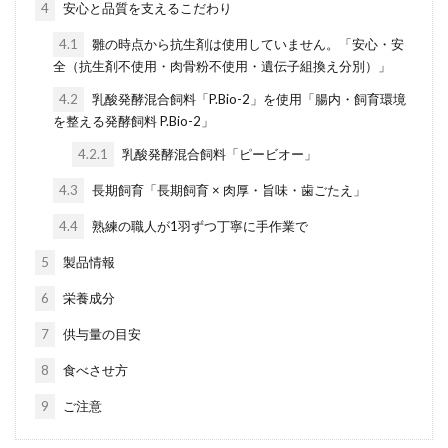
4
安心と品質を支えるこだわり
4.1
雛の時点から抗生剤は使用していません。「安心・安
全（抗生剤不使用・肉骨粉不使用・遺伝子組換え分別）」
4.2
乳酸発酵混合飼料「P.Bio-2」を使用「腸内・飼育環境
を整える発酵飼料 P.Bio-2」
4.2.1
乳酸発酵混合飼料「ピービオー」
4.3
長期飼育「長期飼育 × 肉厚・旨味・歯ごたえ」
4.4
熟練の職人が1羽ずつ丁寧に手作業で
5
製品情報
6
栄養成分
7
供与量の目安
8
食べさせ方
9
ご注意