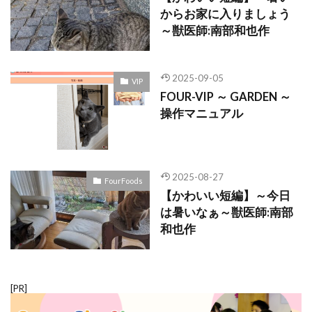
からお家に入りましょう
～獣医師:南部和也作
2025-09-05
VIP
FOUR-VIP ～ GARDEN ～
操作マニュアル
2025-08-27
FourFoods
【かわいい短編】～今日
は暑いなぁ～獣医師:南部
和也作
[PR]