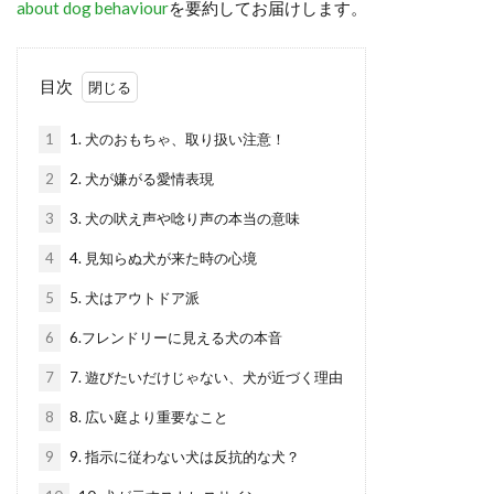
about dog behaviour
を要約してお届けします。
目次
1
1. 犬のおもちゃ、取り扱い注意！
2
2. 犬が嫌がる愛情表現
3
3. 犬の吠え声や唸り声の本当の意味
4
4. 見知らぬ犬が来た時の心境
5
5. 犬はアウトドア派
6
6.フレンドリーに見える犬の本音
7
7. 遊びたいだけじゃない、犬が近づく理由
8
8. 広い庭より重要なこと
9
9. 指示に従わない犬は反抗的な犬？