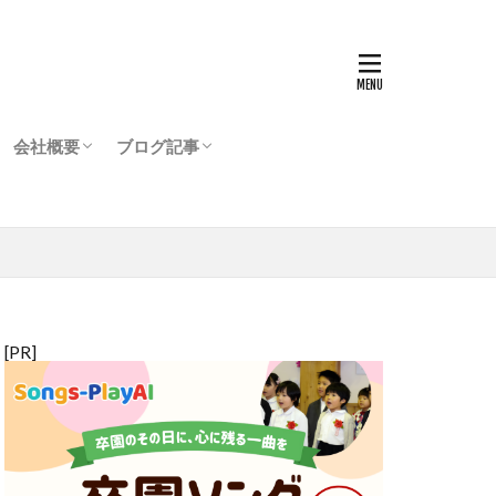
会社概要
ブログ記事
【FOUR-VIP】ご案内
用SNS/GARDEN登場
登録
ジ
会社情報
代表からのご挨拶
運営からのご挨拶
ブログ（連載・コラムなど）
お知らせ
お買い得情報
リンの理解と誤解
添加物を考える
猫との生活
犬と暮らす
メルマガ（過去配信分）
[PR]