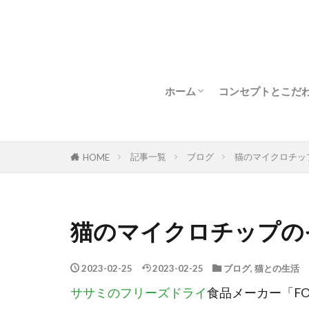
ホーム
コンセプトとこだ
新着情報
フリーズドライと
フリーズドライの
記事一覧
ブログ
猫のマイクロチッ
HOME
猫の食事とビタミ
著
猫のマイクロチップの
2023-02-25
2023-02-25
ブログ
,
猫との生活
ササミのフリーズドライ
食品メーカー「FO