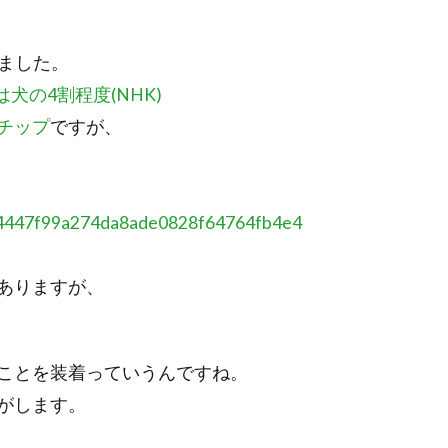
きました。
犬の4割程度(NHK)
チップ
ですが、
254447f99a274da8ade0828f64764fb4e4
ありますが、
ことを装着っていうんですね。
がします。