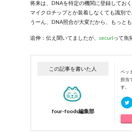
将来は、DNAを特定の機関に登録してお
マイクロチップとか装着しなくても識別で
うーん、DNA照合が大変だから、もっと
追伸：伝え聞いてましたが、
securl
って魚
この記事を書いた人
ペット
担当
す。
four-foods編集部