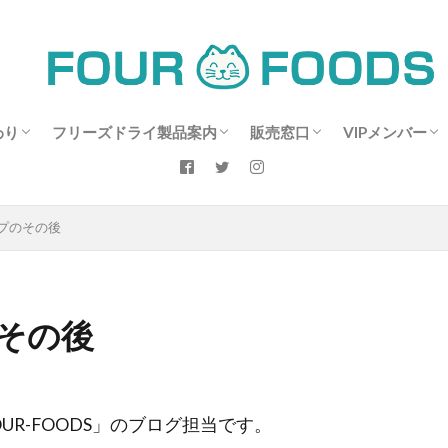
わり
フリーズドライ製品案内
販売窓口
VIPメンバー
ささみへのこだわり
レバー開発に向けて～
商品情報：フリーズドライの鶏レバー
商品情報：フリーズドライのむね肉
商品情報：フリーズドライのササミ
商品情報：ブランド鶏：富士山御殿ど
フリーズドライささみの食し方
お客様の声
よくあるご質問
販売ショップ情報
営業日のご案内
お買い得情報
メンバーサイト
FOUR-VIP専
新規メンバー
ログインペー
プのその後
ンについて～南部和也
り：フリーズドライのプレミアムささみ
その後
UR-FOODS」のブログ担当です。