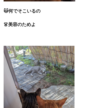
🐱何でそこいるの
👗美容のためよ