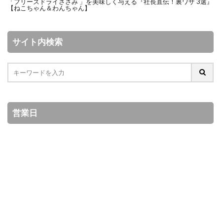
「フリーズドライささみ 」を美味しく与える『社長直伝！裏ワザ 3選』
【ねこちゃん＆わんちゃん】
サイト内検索
営業日