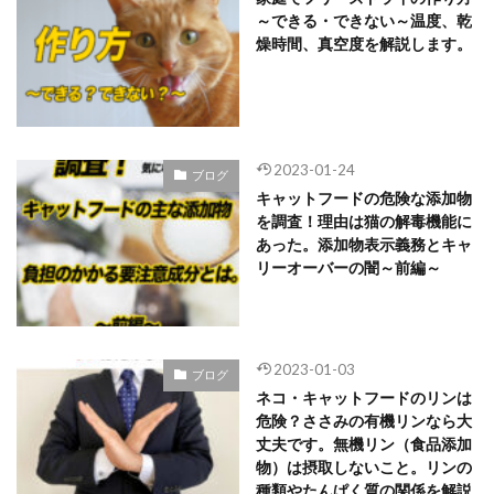
～できる・できない～温度、乾
燥時間、真空度を解説します。
2023-01-24
ブログ
キャットフードの危険な添加物
を調査！理由は猫の解毒機能に
あった。添加物表示義務とキャ
リーオーバーの闇～前編～
2023-01-03
ブログ
ネコ・キャットフードのリンは
危険？ささみの有機リンなら大
丈夫です。無機リン（食品添加
物）は摂取しないこと。リンの
種類やたんぱく質の関係を解説